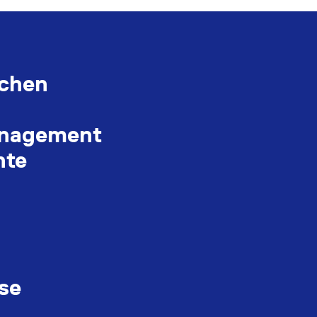
ächen
anagement
nte
se